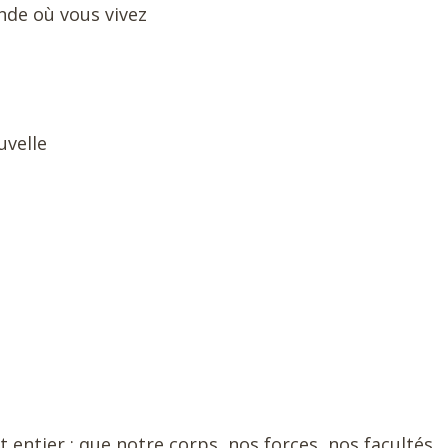
nde où vous vivez
uvelle
t entier : que notre corps, nos forces, nos facultés