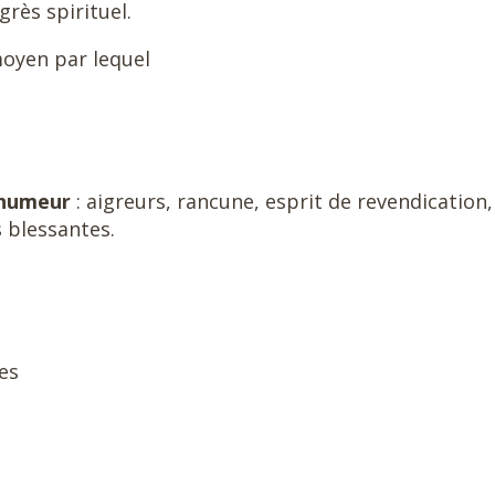
rès spirituel.
moyen par lequel
e humeur
: aigreurs, rancune, esprit de revendication,
s blessantes.
es