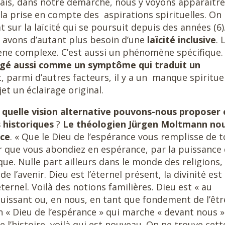
 mais, dans notre démarche, nous y voyons apparaître
 prise en compte des aspirations spirituelles. On
 sur la laïcité qui se poursuit depuis des années (6)
s avons d’autant plus besoin d’une
laïcité inclusive
. 
ène complexe. C’est aussi un phénomène spécifique.
sagé aussi comme un symptôme qui traduit un
Et, parmi d’autres facteurs, il y a un manque spirituel
t un éclairage original.
quelle vision alternative pouvons-nous proposer 
 historiques
?
Le théologien Jürgen Moltmann no
nce
. « Que le Dieu de l’espérance vous remplisse de 
our que vous abondiez en espérance, par la puissance
ique. Nulle part ailleurs dans le monde des religions,
e l’avenir. Dieu est l’éternel présent, la divinité est 
éternel. Voilà des notions familières. Dieu est « au
uissant ou, en nous, en tant que fondement de l’être
 « Dieu de l’espérance » qui marche « devant nous »
l’histoire, voilà qui est nouveau. On ne trouve cett