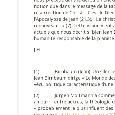
notion que dans le message de la Bible
résurrection de Christ… C’est le Di
l’Apocalypse de Jean (21.3)… Le chris
renouveau… » (7). Cette vision vient 
actuels que nous décrit si bien Je
humanité responsable de la planète.
J H
(1) Birnbaum (Jean). Un silence rel
Jean Birnbaum dirige « Le Monde des l
vécu politique caractéristique d’une
(2) Jürgen Moltmann a commencé s
a nourri, entre autres, la théologie
« probablement le plus influent de
des églises :
http://protestinfo.ch/2