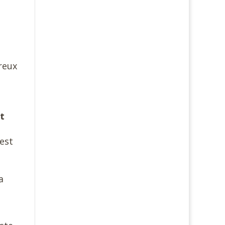
reux
nt
’est
a