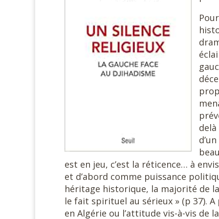
Pour
hist
dram
écla
gauc
déce
prop
menac
prév
delà
d’un
beau
est en jeu, c’est la réticence… à env
et d’abord comme puissance politique 
héritage historique, la majorité de l
le fait spirituel au sérieux » (p 37)
en Algérie ou l’attitude vis-à-vis de