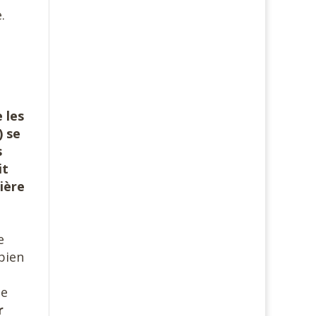
.
 les
) se
s
it
lière
e
bien
te
r