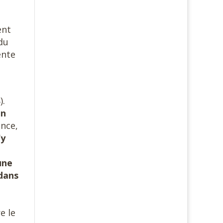
ent
du
ente
).
on
ance,
’y
une
 dans
e le