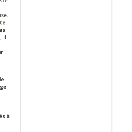
iste
s
use.
ite
es
 il
ur
de
ège
és à
a