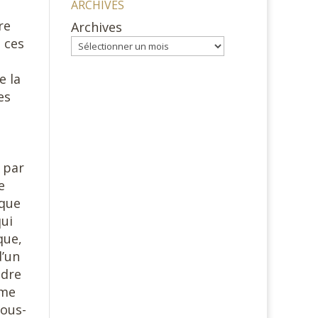
ARCHIVES
re
Archives
 ces
e la
es
 par
e
 que
qui
que,
d’un
ndre
sme
sous-