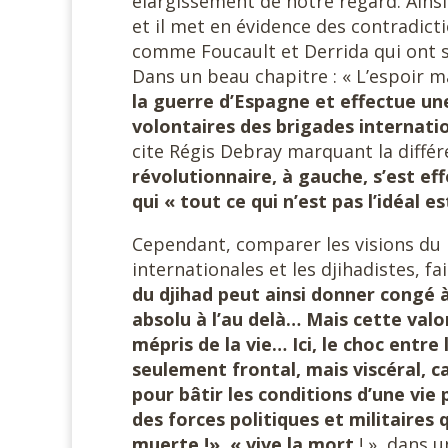
élargissement de notre regard. Ainsi
et il met en évidence des contradicti
comme Foucault et Derrida qui ont su
Dans un beau chapitre : « L’espoir m
la guerre d’Espagne et effectue un
volontaires des brigades internation
cite Régis Debray marquant la diffé
révolutionnaire, à gauche, s’est ef
qui « tout ce qui n’est pas l’idéal es
Cependant, comparer les visions du
internationales et les djihadistes, fa
du djihad peut ainsi donner congé à 
absolu à l’au delà… Mais cette valo
mépris de la vie… Ici, le choc entre
seulement frontal, mais viscéral, c
pour bâtir les conditions d’une vie
des forces politiques et militaires 
muerte !», « vive la mort
! », dans 