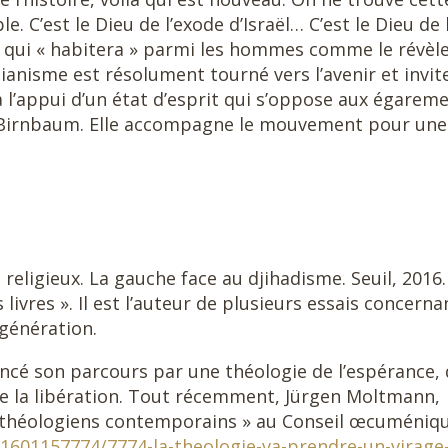
. C’est le Dieu de l’exode d’Israël… C’est le Dieu de 
eu qui « habitera » parmi les hommes comme le révèl
tianisme est résolument tourné vers l’avenir et invit
à l’appui d’un état d’esprit qui s’oppose aux égarem
an Birnbaum. Elle accompagne le mouvement pour une
igieux. La gauche face au djihadisme. Seuil, 2016.
ivres ». Il est l’auteur de plusieurs essais concerna
 génération.
on parcours par une théologie de l’espérance, 
 de la libération. Tout récemment, Jürgen Moltmann,
s théologiens contemporains » au Conseil œcuméniq
01601157774/7774-la-theologie-va-prendre-un-virage