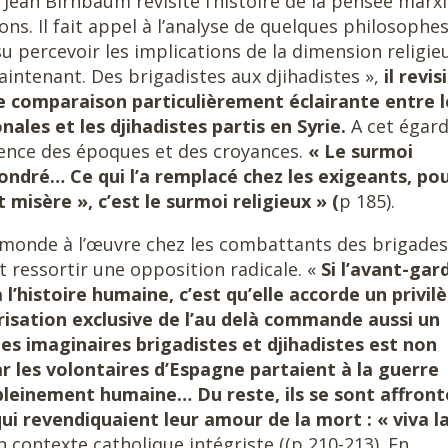
 Jean Birnbaum revisite l’histoire de la pensée marx
ons. Il fait appel à l’analyse de quelques philosophe
 percevoir les implications de la dimension religie
aintenant. Des brigadistes aux djihadistes »,
il revis
e comparaison particulièrement éclairante entre l
ales et les djihadistes partis en Syrie.
A cet égard,
rence des époques et des croyances.
« Le surmoi
fondré… Ce qui l’a remplacé chez les exigeants, po
t misère », c’est le surmoi religieux » (
p 185).
 monde à l’œuvre chez les combattants des brigades
it ressortir une opposition radicale. «
Si l’avant-gar
l’histoire humaine, c’est qu’elle accorde un privil
risation exclusive de l’au delà commande aussi un
 les imaginaires brigadistes et djihadistes est non
ar les volontaires d’Espagne partaient à la guerre
 pleinement humaine… Du reste, ils se sont affront
qui revendiquaient leur amour de la mort : « viva l
un contexte catholique intégriste ((p 210-213). En