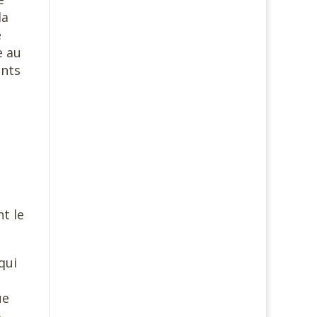
la
e
e au
ents
nt le
qui
ue
-