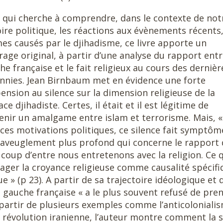
 qui cherche à comprendre, dans le contexte de not
oire politique, les réactions aux évènements récents,
es causés par le djihadisme, ce livre apporte un
irage original, à partir d’une analyse du rapport entr
he française et le fait religieux au cours des dernièr
nnies. Jean Birnbaum met en évidence une forte
ension au silence sur la dimension religieuse de la
e djihadiste. Certes, il était et il est légitime de
enir un amalgame entre islam et terrorisme. Mais, «
 ces motivations politiques, ce silence fait symptôm
 aveuglement plus profond qui concerne le rapport
coup d’entre nous entretenons avec la religion. Ce 
isager la croyance religieuse comme causalité spécifi
» (p 23). A partir de sa trajectoire idéologique et 
a gauche française « a le plus souvent refusé de pre
. A partir de plusieurs exemples comme l’anticoloniali
 la révolution iranienne, l’auteur montre comment la 