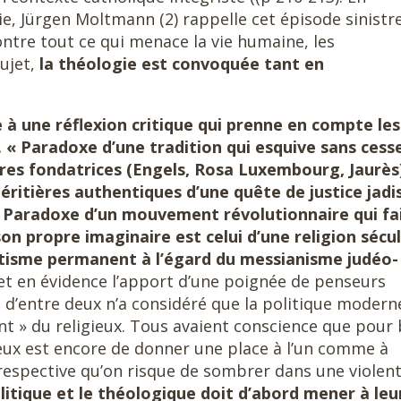
e, Jürgen Moltmann (2) rappelle cet épisode sinistre
ontre tout ce qui menace la vie humaine, les
sujet,
la théologie est convoquée tant en
 à une réflexion critique qui prenne en compte les
 « Paradoxe d’une tradition qui esquive sans cesse
ures fondatrices (Engels, Rosa Luxembourg, Jaurès
ritières authentiques d’une quête de justice jadi
. Paradoxe d’un mouvement révolutionnaire qui fa
 son propre imaginaire est celui d’une religion sécu
étisme permanent à l’égard du messianisme judéo-
t en évidence l’apport d’une poignée de penseurs
un d’entre deux n’a considéré que la politique modern
t » du religieux. Tous avaient conscience que pour 
eux est encore de donner une place à l’un comme à
e respective qu’on risque de sombrer dans une violen
litique et le théologique doit d’abord mener à leu