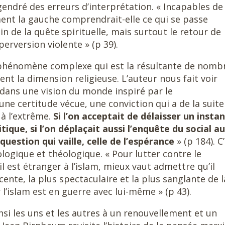
gendré des erreurs d’interprétation. « Incapables de
ment la gauche comprendrait-elle ce qui se passe
n de la quête spirituelle, mais surtout le retour de
erversion violente » (p 39).
n phénomène complexe qui est la résultante de nomb
nt la dimension religieuse. L’auteur nous fait voir
dans une vision du monde inspiré par le
une certitude vécue, une conviction qui a de la suite
 à l’extrême.
Si l’on acceptait de délaisser un insta
tique, si l’on déplaçait aussi l’enquête du social au
 question qui vaille, celle de l’espérance
» (p 184). C
éologique et théologique. « Pour lutter contre le
il est étranger à l’islam, mieux vaut admettre qu’il
cente, la plus spectaculaire et la plus sanglante de l
 l’islam est en guerre avec lui-même » (p 43).
nsi les uns et les autres à un renouvellement et un