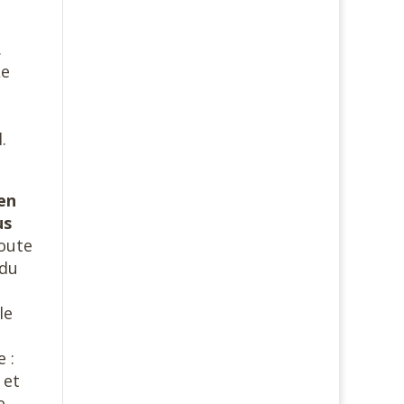
.
Le
.
en
us
toute
 du
le
 :
 et
e