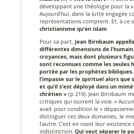
développant une théologie pour la vi
Aujourd’hui, dans la lutte engagée c
représentations comptent. Et, à ce 
christianisme qu’en islam
.
Pour sa part,
Jean Birnbaum appelle
différentes dimensions de l’humain.
croyances, mais dont plusieurs fig
sont reconnues comme les seules hé
portée par les prophètes bibliques
l’impasse sur le spirituel alors que
et qu’il s’est déployé dans un mim
chrétien »
(p 219). Jean Birnbaum me
critiques qui ouvrent la voie. « Auc
avait pour condition le « dépassemen
distinguer ces deux domaines, le mi
l’autre. C’est en niant leur existenc
indistinction.
Qui veut séparer le po