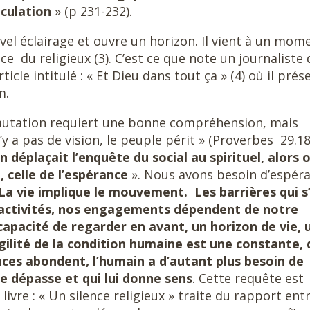
iculation
» (p 231-232).
el éclairage et ouvre un horizon. Il vient à un mom
e du religieux (3). C’est ce que note un journaliste 
cle intitulé : « Et Dieu dans tout ça » (4) où il prés
m.
mutation requiert une bonne compréhension, mais
’y a pas de vision, le peuple périt » (Proverbes 29.18
’on déplaçait l’enquête du social au spirituel, alors 
e, celle de l’espérance
». Nous avons besoin d’espér
La vie implique le mouvement. Les barrières qui s
 activités, nos engagements dépendent de notre
capacité de regarder en avant, un horizon de vie, 
agilité de la condition humaine est une constante,
es abondent, l’humain a d’autant plus besoin de
le dépasse et qui lui donne sens
. Cette requête est
 livre : « Un silence religieux » traite du rapport entr