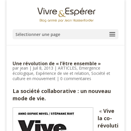
Sélectionner une page
Une révolution de « l’être ensemble »
par
jean
|
Juil 8, 2013
|
ARTICLES
,
Emergence
écologique
,
Expérience de vie et relation
,
Société et
culture en mouvement
|
0 commentaires
La société collaborative : un nouveau
mode de vie.
«
Vive
la co-
révoluti