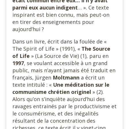
était commun entre eux… Il n’y avait
parmi eux aucun indigent
… ». Ce texte
inspirant est bien connu, mais peut-on
en tirer des enseignements pour
aujourd’hui ?
Dans un livre, écrit dans la foulée de «
The Spirit of Life » (1991), «
The Source
of Life
» (La Source de Vie) (1), paru en
1997
, se voulant accessible à un grand
public, mais n’ayant jamais été traduit en
français, Jürgen
Moltmann
a écrit un
texte intitulé : «
Une méditation sur le
communisme chrétien originel
» (2).
Alors qu’on s’inquiète aujourd’hui des
ravages entrainés par le productivisme et
le consumérisme, et des inégalités
résultant de la concentration des
richesses, ce texte écrit il y vingt-cinq