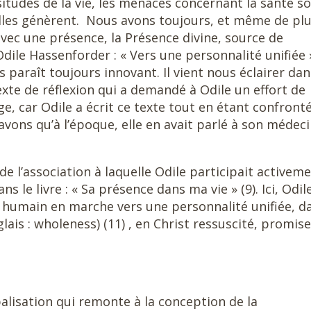
situdes de la vie, les menaces concernant la santé s
’elles génèrent. Nous avons toujours, et même de pl
avec une présence, la Présence divine, source de
’Odile Hassenforder : « Vers une personnalité unifiée 
us paraît toujours innovant. Il vient nous éclairer dan
xte de réflexion qui a demandé à Odile un effort de
e, car Odile a écrit ce texte tout en étant confront
avons qu’à l’époque, elle en avait parlé à son médeci
de l’association à laquelle Odile participait activeme
ns le livre : « Sa présence dans ma vie » (9). Ici, Odil
e humain en marche vers une personnalité unifiée, d
ais : wholeness) (11) , en Christ ressuscité, promise
alisation qui remonte à la conception de la