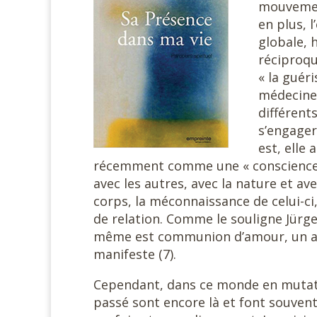
mouvement
en plus, 
globale, 
réciproqu
« la guér
médecine 
différent
s’engager
est, elle
récemment comme une « conscience r
avec les autres, avec la nature et av
corps, la méconnaissance de celui-ci
de relation. Comme le souligne Jürge
même est communion d’amour, un amo
manifeste (7).
Cependant, dans ce monde en mutati
passé sont encore là et font souven