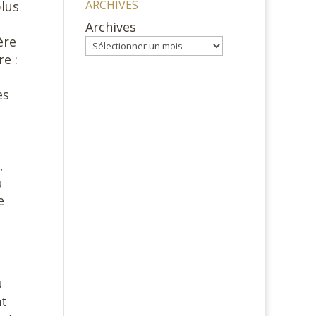
ARCHIVES
lus
Archives
ère
e :
es
,
u
e
u
nt