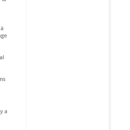
 à
age
al
ans
y a