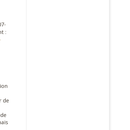
-
07-
t :
-
tion
r de
 de
mais