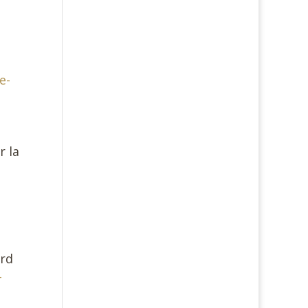
e-
r la
rd
-