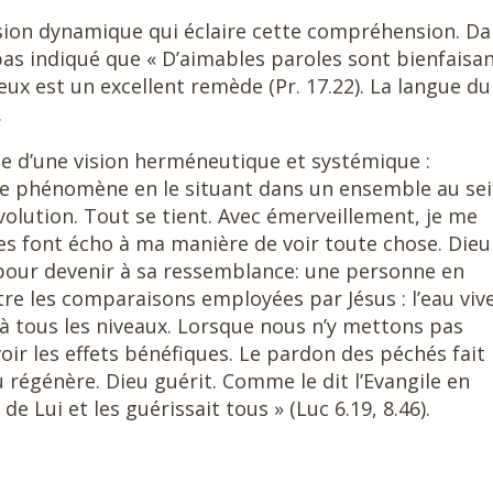
 vision dynamique qui éclaire cette compréhension. D
 pas indiqué que « D’aimables paroles sont bienfaisa
yeux est un excellent remède (Pr. 17.22). La langue du
.
e d’une vision herméneutique et systémique :
ue phénomène en le situant dans un ensemble au se
lution. Tout se tient. Avec émerveillement, je me
es font écho à ma manière de voir toute chose. Dieu
 pour devenir à sa ressemblance: une personne en
re les comparaisons employées par Jésus : l’eau vive
e à tous les niveaux. Lorsque nous n’y mettons pas
ir les effets bénéfiques. Le pardon des péchés fait
 régénère. Dieu guérit. Comme le dit l’Evangile en
de Lui et les guérissait tous » (Luc 6.19, 8.46).