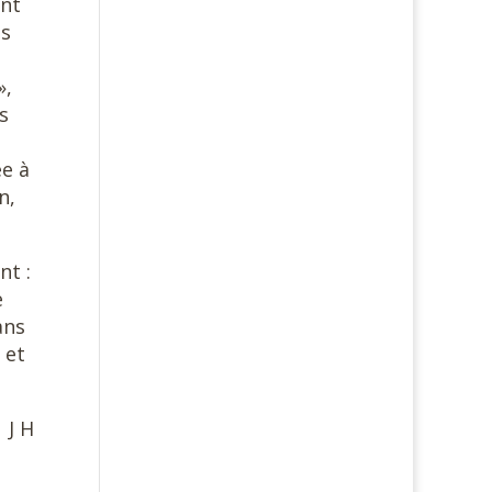
ont
us
»,
s
ée à
n,
nt :
e
ans
 et
J H