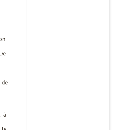
çon
 De
e de
, à
e
 la