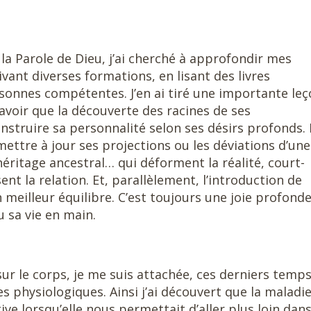
a Parole de Dieu, j’ai cherché à approfondir mes
ant diverses formations, en lisant des livres
rsonnes compétentes. J’en ai tiré une importante le
avoir que la découverte des racines de ses
truire sa personnalité selon ses désirs profonds.
ettre à jour ses projections ou les déviations d’une
éritage ancestral… qui déforment la réalité, court-
nt la relation. Et, parallèlement, l’introduction de
 meilleur équilibre. C’est toujours une joie profond
 sa vie en main.
ur le corps, je me suis attachée, ces derniers temps
 physiologiques. Ainsi j’ai découvert que la maladi
ive lorsqu’elle nous permettait d’aller plus loin dans