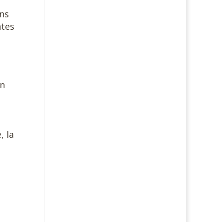
ans
ntes
in
, la