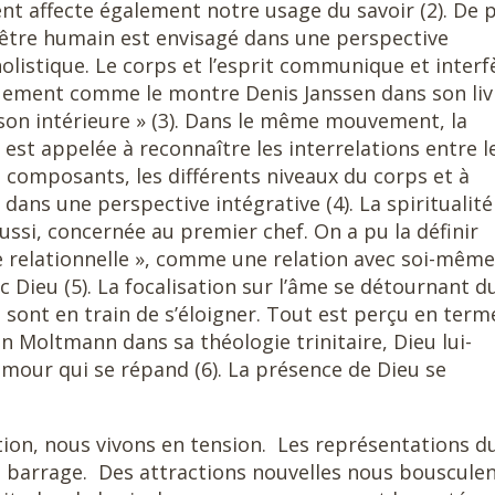
 affecte également notre usage du savoir (2). De p
l’être humain est envisagé dans une perspective
holistique. Le corps et l’esprit communique et interf
ement comme le montre Denis Janssen dans son livr
ison intérieure » (3). Dans le même mouvement, la
est appelée à reconnaître les interrelations entre l
s composants, les différents niveaux du corps et à
 dans une perspective intégrative (4). La spiritualité
 aussi, concernée au premier chef. On a pu la définir
elationnelle », comme une relation avec soi-même
ec Dieu (5). La focalisation sur l’âme se détournant d
, sont en train de s’éloigner. Tout est perçu en term
n Moltmann dans sa théologie trinitaire, Dieu lui-
ur qui se répand (6). La présence de Dieu se
on, nous vivons en tension. Les représentations d
t barrage. Des attractions nouvelles nous bouscule