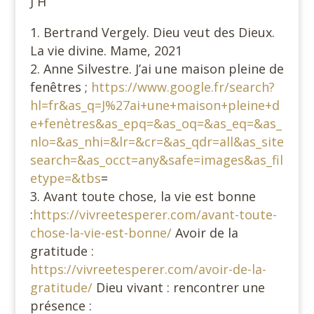
J H
Bertrand Vergely. Dieu veut des Dieux.
La vie divine. Mame, 2021
Anne Silvestre. J’ai une maison pleine de
fenêtres ;
https://www.google.fr/search?
hl=fr&as_q=J%27ai+une+maison+pleine+d
e+fenètres&as_epq=&as_oq=&as_eq=&as_
nlo=&as_nhi=&lr=&cr=&as_qdr=all&as_site
search=&as_occt=any&safe=images&as_fil
etype=&tbs
=
Avant toute chose, la vie est bonne
:
https://vivreetesperer.com/avant-toute-
chose-la-vie-est-bonne/
Avoir de la
gratitude :
https://vivreetesperer.com/avoir-de-la-
gratitude/
Dieu vivant : rencontrer une
présence :