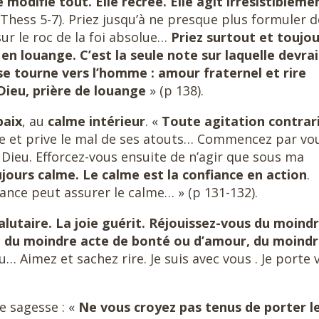
e modifie tout. Elle recrée. Elle agit irrésistibleme
I Thess 5-7). Priez jusqu’à ne presque plus formuler d
sur le roc de la foi absolue…
Priez surtout et toujou
en louange. C’est la seule note sur laquelle devrai
se tourne vers l’homme : amour fraternel et rire
Dieu, prière de louange
» (p 138).
paix
, au
calme intérieur
. «
Toute agitation contrari
rise et prive le mal de ses atouts… Commencez par vo
s Dieu. Efforcez-vous ensuite de n’agir que sous ma
jours calme. Le calme est la confiance en action
.
iance peut assurer le calme… » (p 131-132).
salutaire. La joie guérit. Réjouissez-vous du moind
e, du moindre acte de bonté ou d’amour, du moind
… Aimez et sachez rire. Je suis avec vous . Je porte 
e sagesse : «
Ne vous croyez pas tenus de porter l