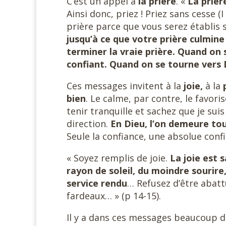
C’est un appel à
la prière
. «
La prièr
Ainsi donc, priez ! Priez sans cesse (
prière parce que vous serez établis 
jusqu’à ce que votre prière culmine 
terminer la vraie prière. Quand on 
confiant. Quand on se tourne vers 
Ces messages invitent à la
joie,
à la
bien
. Le calme, par contre, le favo
tenir tranquille et sachez que je sui
direction.
En Dieu, l’on demeure tou
Seule la confiance, une absolue conf
« Soyez remplis de joie.
La joie est 
rayon de soleil, du moindre sourir
service rendu
… Refusez d’être abattu
fardeaux… » (p 14-15).
Il y a dans ces messages beaucoup d