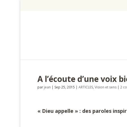
A l’écoute d’une voix b
par
jean
|
Sep 25, 2015
|
ARTICLES
,
Vision et sens
|
2 c
« Dieu appelle » : des paroles inspi