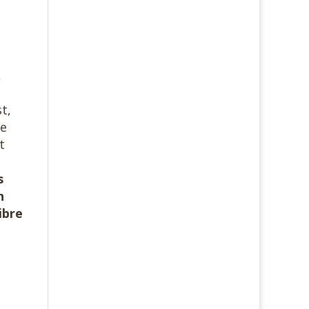
,
t,
de
t
s
n
ibre