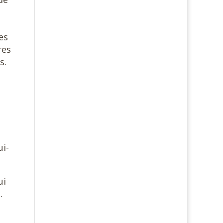
e
es
res
s.
ui-
ui
.