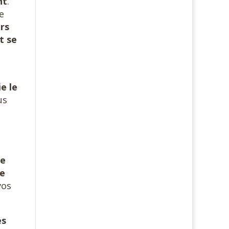
nt
.
e
rs
t se
e le
us
re
re
vos
es