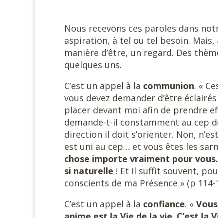
Nous recevons ces paroles dans notre
aspiration, à tel ou tel besoin. Mais
manière d’être, un regard. Des thèmes
quelques uns.
C’est un appel à la
communion
. « C
vous devez demander d’être éclairé
placer devant moi afin de prendre e
demande-t-il constamment au cep de l
direction il doit s’orienter. Non, n’e
est uni au cep… et vous êtes les sar
chose importe vraiment pour vous. C
si naturelle
! Et il suffit souvent, p
conscients de ma Présence » (p 114-1
C’est un appel à la
confiance
. «
Vous 
anime est la Vie de la vie
.
C’est la 