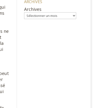
ARCHIVES
qui
Archives
ns
s
us ne
t
la
ui
 peut
er
ssé
ui
de