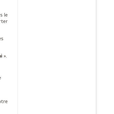
s le
rter
es
mi
».
e
otre