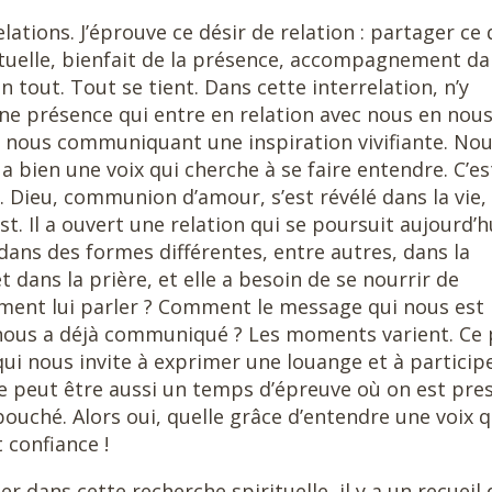
elations. J’éprouve ce désir de relation : partager ce 
tuelle, bienfait de la présence, accompagnement da
n tout. Tout se tient. Dans cette interrelation, n’y
une présence qui entre en relation avec nous en nou
 nous communiquant une inspiration vivifiante. No
 a bien une voix qui cherche à se faire entendre. C’es
e. Dieu, communion d’amour, s’est révélé dans la vie, 
st. Il a ouvert une relation qui se poursuit aujourd’h
e dans des formes différentes, entre autres, dans la
t dans la prière, et elle a besoin de se nourrir de
ment lui parler ? Comment le message qui nous est
eu nous a déjà communiqué ? Les moments varient. Ce
 qui nous invite à exprimer une louange et à particip
Ce peut être aussi un temps d’épreuve où on est pre
bouché. Alors oui, quelle grâce d’entendre une voix q
confiance !
r dans cette recherche spirituelle, il y a un recueil 