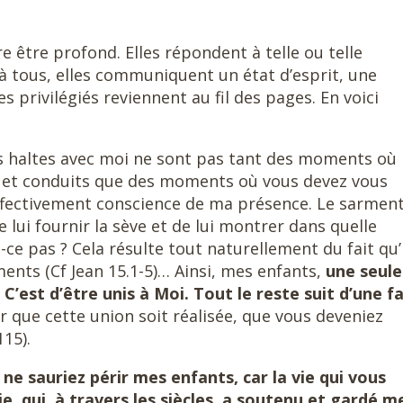
 être profond. Elles répondent à telle ou telle
, à tous, elles communiquent un état d’esprit, une
 privilégiés reviennent au fil des pages. En voici
es haltes avec moi ne sont pas tant des moments où
s et conduits que des moments où vous devez vous
ffectivement conscience de ma présence. Le sarmen
ui fournir la sève et de lui montrer dans quelle
st-ce pas ? Cela résulte tout naturellement du fait qu’i
ments (Cf Jean 15.1-5)… Ainsi, mes enfants,
une seule
’est d’être unis à Moi. Tout le reste suit d’une f
our que cette union soit réalisée, que vous deveniez
15).
ne sauriez périr mes enfants, car la vie qui vous
Vie, qui, à travers les siècles, a soutenu et gardé m