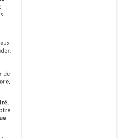
e
us
.
ceux
ider.
r de
ore,
ité,
otre
que