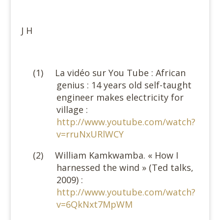
#
J H
#
(1)
La vidéo sur You Tube : African
genius : 14 years old self-taught
engineer makes electricity for
village :
http://www.youtube.com/watch?
v=rruNxURlWCY
(2)
William Kamkwamba. « How I
harnessed the wind » (Ted talks,
2009) :
http://www.youtube.com/watch?
v=6QkNxt7MpWM