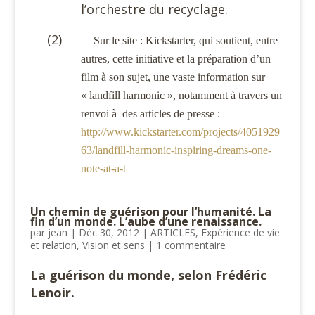
l’orchestre du recyclage.
(2)
Sur le site : Kickstarter, qui soutient, entre
autres, cette initiative et la préparation d’un
film à son sujet, une vaste information sur
« landfill harmonic », notamment à travers un
renvoi à
des articles de presse :
http://www.kickstarter.com/projects/4051929
63/landfill-harmonic-inspiring-dreams-one-
note-at-a-t
Un chemin de guérison pour l’humanité. La
fin d’un monde. L’aube d’une renaissance.
par
jean
|
Déc 30, 2012
|
ARTICLES
,
Expérience de vie
et relation
,
Vision et sens
|
1 commentaire
La guérison du monde, selon Frédéric
Lenoir.