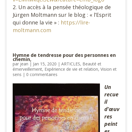
Un accès à la pensée théologique de
Jürgen Moltmann sur le blog : « l’Esprit
qui donne la vie » :
https://lire-
moltmann.com
Hymne de tendresse pour des personnes en
chemin,
par
jean
|
Jan 15, 2020
|
ARTICLES
,
Beauté et
émerveillement
,
Expérience de vie et relation
,
Vision et
sens
|
0 commentaires
Un
recue
il
d’œuv
res
peint
es