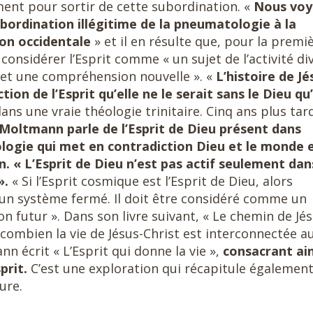
nt pour sortir de cette subordination. «
Nous voy
ubordination illégitime de la pneumatologie à la
ion occidentale
» et il en résulte que, pour la premi
considérer l’Esprit comme « un sujet de l’activité di
rmet une compréhension nouvelle ». «
L’histoire de Jé
ion de l’Esprit qu’elle ne le serait sans le Dieu qu’
dans une vraie théologie trinitaire. Cinq ans plus tar
Moltmann parle de l’Esprit de Dieu présent dans
éologie qui met en contradiction Dieu et le monde 
. « L’Esprit de Dieu n’est pas actif seulement dan
».
« Si l’Esprit cosmique est l’Esprit de Dieu, alors
un système fermé. Il doit être considéré comme un
n futur ». Dans son livre suivant, « Le chemin de Jés
combien la vie de Jésus-Christ est interconnectée a
nn écrit « L’Esprit qui donne la vie »,
consacrant ain
prit.
C’est une exploration qui récapitule égalemen
ure.