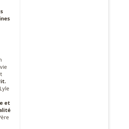
es
ines
n
vie
t
it.
 Lyle
n
e et
alité
Père