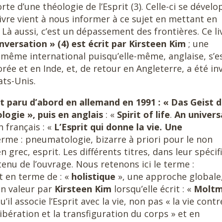
te d’une théologie de l’Esprit (3). Celle-ci se dével
livre vient à nous informer à ce sujet en mettant en
Là aussi, c’est un dépassement des frontières. Ce liv
nversation » (4) est écrit par Kir
steen Kim
; une
i-même international puisqu’elle-même, anglaise, s’e
ée et en Inde, et, de retour en Angleterre, a été in
ats-Unis.
st paru d’abord en allemand en 1991 : « Das Geist 
ogie », puis en anglais
: «
Spirit of life
.
An univers
n français : «
L’Esprit
qui donne la vie. Une
terme : pneumatologie, bizarre à priori pour le non
n grec, esprit. Les différents titres, dans leur spécif
nu de l’ouvrage. Nous retenons ici le terme :
t en terme de : «
holistique
», une approche globale
en valeur par
Kirsteen Kim
lorsqu’elle écrit : «
Molt
’il associe l’Esprit avec la vie, non pas « la vie contr
libération et la transfiguration du corps » et en