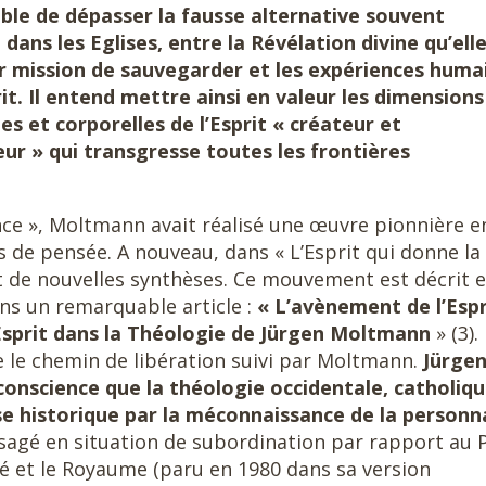
ble de dépasser la fausse alternative souvent
 dans les Eglises, entre la Révélation divine qu’ell
r mission de sauvegarder et les expériences huma
rit. Il entend mettre ainsi en valeur les dimensions
s et corporelles de l’Esprit « créateur et
ur » qui transgresse toutes les frontières
nce », Moltmann avait réalisé une œuvre pionnière e
de pensée. A nouveau, dans « L’Esprit qui donne la 
et de nouvelles synthèses. Ce mouvement est décrit e
ns un remarquable article :
« L’avènement de l’Espr
Esprit dans la Théologie
de
Jürgen Moltmann
» (3).
e chemin de libération suivi par Moltmann.
Jürge
nscience que la théologie occidentale, catholiqu
e historique par la méconnaissance de la personn
visagé en situation de subordination par rapport au 
nité et le Royaume (paru en 1980 dans sa version