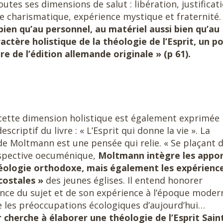
outes ses dimensions de salut : libération, justificat
ce charismatique, expérience mystique et fraternité
 bien qu’au personnel, au matériel aussi bien qu’au
ractère holistique de la théologie de l’Esprit, un p
re de l’édition allemande originale » (p 61).
 cette dimension holistique est également exprimée
escriptif du livre : « L’Esprit qui donne la vie ». La
e Moltmann est une pensée qui relie. « Se plaçant 
spective oecuménique,
Moltmann intègre les appo
héologie orthodoxe, mais également les expérienc
costales »
des jeunes églises. Il entend honorer
ence du sujet et de son expérience à l’époque moder
e les préoccupations écologiques d’aujourd’hui…
 cherche à élaborer une théologie de l’Esprit Sain