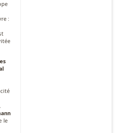
oppe
re :
st
vitée
des
al
icité
,
mann
e le