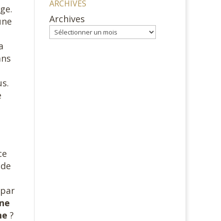
ARCHIVES
ge.
Archives
une
a
ans
us.
e
ce
 de
 par
ne
ème
?