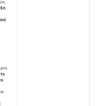
ion,
.
En
oint
dans
rts
es
ne
t