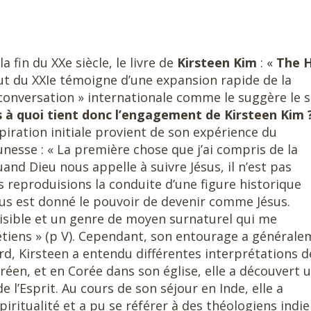
a fin du XXe siècle, le livre de
Kirsteen Kim
: «
The H
ut du XXIe témoigne d’une expansion rapide de la
« conversation » internationale comme le suggère le 
 à quoi tient donc l’engagement de Kirsteen Kim 
spiration initiale provient de son expérience du
esse : « La première chose que j’ai compris de la
quand Dieu nous appelle à suivre Jésus, il n’est pas
reproduisions la conduite d’une figure historique
nous est donné le pouvoir de devenir comme Jésus.
visible et un genre de moyen surnaturel qui me
étiens » (p V). Cependant, son entourage a général
tard, Kirsteen a entendu différentes interprétations d
coréen, et en Corée dans son église, elle a découvert 
 l’Esprit. Au cours de son séjour en Inde, elle a
iritualité et a pu se référer à des théologiens indi