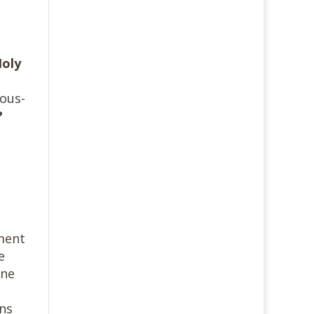
oly
sous-
?
ement
e
une
ens