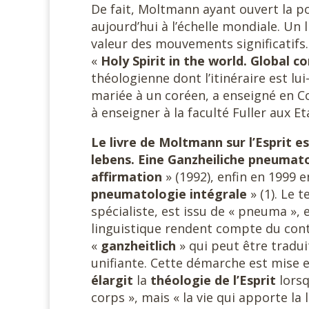
De fait, Moltmann ayant ouvert la por
aujourd’hui à l’échelle mondiale. Un 
valeur des mouvements significatifs. 
«
Holy Spirit in the world. Global co
théologienne dont l’itinéraire est lu
mariée à un coréen, a enseigné en Cor
à enseigner à la faculté Fuller aux Et
Le livre de Moltmann sur l’Esprit e
lebens. Eine Ganzheiliche
pneumatol
affirmation
» (1992), enfin en 1999 e
pneumatologie intégrale
» (1). Le 
spécialiste, est issu de « pneuma », e
linguistique rendent compte du conte
«
ganzheitlich
» qui peut être tradui
unifiante. Cette démarche est mise 
élargit
la
théologie de l’Esprit
lorsqu
corps », mais « la vie qui apporte la 