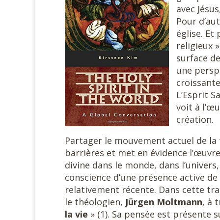
avec Jésu
Pour d’aut
église. Et
religieux 
surface de
une perspe
croissante
L’Esprit S
voit à l’œ
création.
Partager le mouvement actuel de la 
barrières et met en évidence l’œuvre 
divine dans le monde, dans l’univers,
conscience d’une présence active de l
relativement récente. Dans cette tr
le théologien,
Jürgen Moltmann
, à 
la
vie
» (1). Sa pensée est présente s