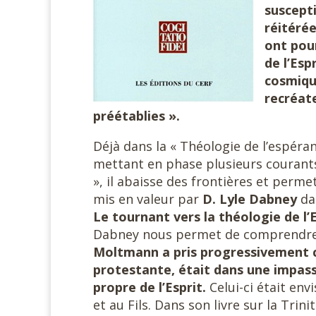
suscepti
réitérée
ont pou
de l’Esp
cosmique
recréate
préétablies ».
Déjà dans la « Théologie de l’espéra
mettant en phase plusieurs courants 
», il abaisse des frontières et perm
mis en valeur par
D. Lyle Dabney
da
Le tournant vers la théologie de l’
Dabney nous permet de comprendre l
Moltmann a pris progressivement co
protestante, était dans une impass
propre de l’Esprit.
Celui-ci était en
et au Fils. Dans son livre sur la Tri