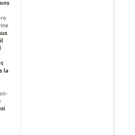
ons
ère
vine
sus
il
d
et
s la
us-
u
si
t